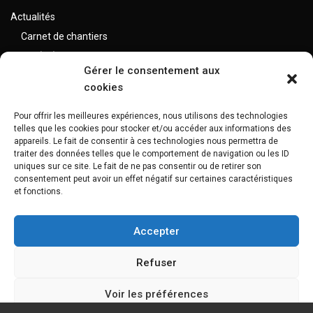
Actualités
Carnet de chantiers
Var (83)
Gérer le consentement aux
Alpes Maritimes (06)
cookies
Bouches du Rhône (13)
Pour offrir les meilleures expériences, nous utilisons des technologies
telles que les cookies pour stocker et/ou accéder aux informations des
Nos réalisations
appareils. Le fait de consentir à ces technologies nous permettra de
traiter des données telles que le comportement de navigation ou les ID
Extérieurs
uniques sur ce site. Le fait de ne pas consentir ou de retirer son
Intérieurs
consentement peut avoir un effet négatif sur certaines caractéristiques
et fonctions.
Lexique
Mentions légales
Accepter
Politique de cookies (UE)
Refuser
Voir les préférences
Maison Bois Côté Sud, 400 Chem. de l'Aubère, 13100 Aix-en-