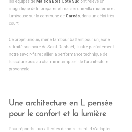
les équipes de
Maison Bois C
ô
t
é
Sud
ont relevé un
magnifique défi : préparer et réaliser une villa moderne et
lumineuse sur la commune de
Carc
è
s
, dans un délai très
court.
Ce projet unique, mené tambour battant pour un jeune
retraité originaire de Saint-Raphaël, illustre parfaitement
notre savoir-faire : allier la performance technique de
l’ossature bois au charme intemporel de l’architecture
provençale.
Une architecture en L pens
é
e
pour le confort et la lumi
è
re
Pour répondre aux attentes de notre client et s’adapter