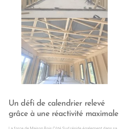
Un d
é
fi de calendrier relev
é
gr
â
ce
à
une r
é
activit
é
maximale
La force de Maison Bois Côté Sud réside également dans sa