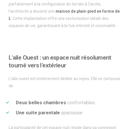
parfaitement à la configuration du terrain à Carcès,
l’architecte a dessiné une
maison de plain-pied en forme de
L
. Cette implantation offre une sectorisation idéale des
espaces de vie, garantissant à la fois intimité et convivialité.
L
’
aile Ouest : un espace nuit r
é
solument
tourn
é
vers l
’
ext
é
rieur
L’aile ouest est entièrement dédiée au repos. Elle se compose
de :
Deux belles chambres
confortables.
Une suite parentale
spacieuse.
La particularité de cet espace nuit réside dans sa connexion