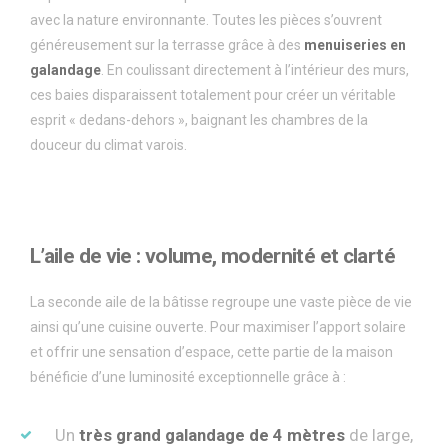
avec la nature environnante. Toutes les pièces s’ouvrent
généreusement sur la terrasse grâce à des
menuiseries en
galandage
. En coulissant directement à l’intérieur des murs,
ces baies disparaissent totalement pour créer un véritable
esprit « dedans-dehors », baignant les chambres de la
douceur du climat varois.
L
’
aile de vie : volume, modernit
é
et clart
é
La seconde aile de la bâtisse regroupe une vaste pièce de vie
ainsi qu’une cuisine ouverte. Pour maximiser l’apport solaire
et offrir une sensation d’espace, cette partie de la maison
bénéficie d’une luminosité exceptionnelle grâce à :
Un
tr
è
s grand galandage de 4 m
è
tres
de large,