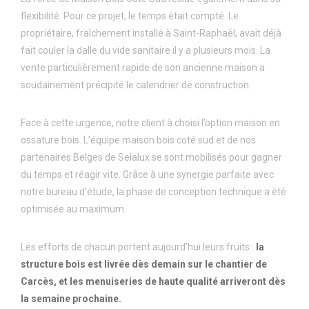
flexibilité. Pour ce projet, le temps était compté. Le
propriétaire, fraîchement installé à Saint-Raphaël, avait déjà
fait couler la dalle du vide sanitaire il y a plusieurs mois. La
vente particulièrement rapide de son ancienne maison a
soudainement précipité le calendrier de construction.
Face à cette urgence, notre client à choisi l’option maison en
ossature bois. L’équipe maison bois coté sud et de nos
partenaires Belges de Selalux se sont mobilisés pour gagner
du temps et réagir vite. Grâce à une synergie parfaite avec
notre bureau d’étude, la phase de conception technique a été
optimisée au maximum.
Les efforts de chacun portent aujourd’hui leurs fruits :
la
structure bois est livr
é
e d
è
s demain sur le chantier de
Carc
è
s, et les menuiseries de haute qualit
é
arriveront d
è
s
la semaine prochaine.