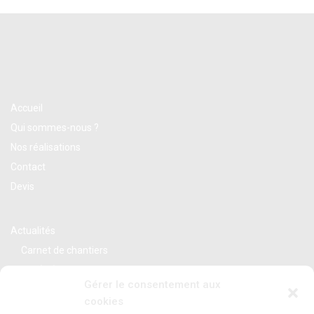
Accueil
Qui sommes-nous ?
Nos réalisations
Contact
Devis
Actualités
Carnet de chantiers
Var (83)
Gérer le consentement aux
Alpes Maritimes (06)
cookies
Bouches du Rhône (13)