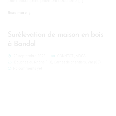
jolie maison principalement destinée à […]
Read more
Surélévation de maison en bois
à Bandol
23 septembre 2023
CONNECT_MBCS
Bouches du Rhône (13)
,
Carnet de chantiers
,
Var (83)
No comments yet