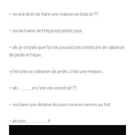
– on a le droit de faire une maison en bois ici ??
– oui la mairie de Fréjus est plutôt pour.
– ah, je croyais que l’on ne pouvait pas construire de cabanon
de jardin à Fréjus.
-c’est pas un cabanon de jardin, c’est une maison.
– ah…………… et c’est vite construit ??
– oui dans une dizaine de jours nous en serons au toit.
– ah bon…………………… !!