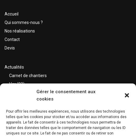
Accueil
Qui sommes-nous ?
Nos réalisations
Contact
Devis
Actualités
Carnet de chantiers
Var (83)
Gérer le consentement aux
Alpes Maritimes (06)
cookies
Bouches du Rhône (13)
Pour offrir les meilleures expériences, nous utilisons des technologies
telles que les cookies pour stocker et/ou accéder aux informations des
Nos réalisations
appareils. Le fait de consentir à ces technologies nous permettra de
traiter des données telles que le comportement de navigation ou les ID
Extérieurs
uniques sur ce site. Le fait de ne pas consentir ou de retirer son