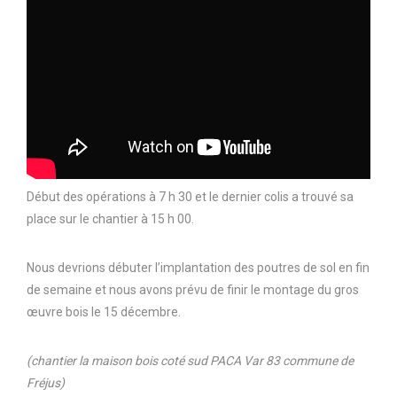
Début des opérations à 7 h 30 et le dernier colis a trouvé sa
place sur le chantier à 15 h 00.
Nous devrions débuter l’implantation des poutres de sol en fin
de semaine et nous avons prévu de finir le montage du gros
œuvre bois le 15 décembre.
(chantier la maison bois coté sud PACA Var 83 commune de
Fréjus)