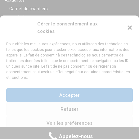
Carnet de chantiers
Var (83)
Gérer le consentement aux
Alpes Maritimes (06)
cookies
Bouches du Rhône (13)
Pour offrir les meilleures expériences, nous utilisons des technologies
telles que les cookies pour stocker et/ou accéder aux informations des
Nos réalisations
appareils. Le fait de consentir à ces technologies nous permettra de
traiter des données telles que le comportement de navigation ou les ID
Extérieurs
uniques sur ce site. Le fait de ne pas consentir ou de retirer son
Intérieurs
consentement peut avoir un effet négatif sur certaines caractéristiques
et fonctions.
Lexique
Mentions légales
Accepter
Politique de cookies (UE)
Refuser
Voir les préférences
Maison Bois Côté Sud, 400 Chem. de l'Aubère, 13100 Aix-en-
Provence ©2024 maisonboiscotesud
Appelez-nous
Politique de cookies