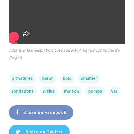
(chantier la maison bois coté sud PACA Var 83 commune de
Fréjus)
armatures
béton
bois
chantier
fondations
fréjus
maison
pompe
var
Share on Facebook
Share on Twitter