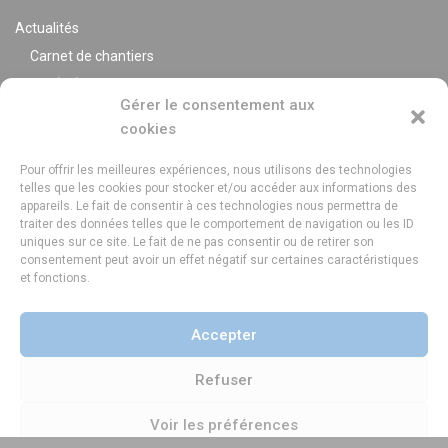
Actualités
Carnet de chantiers
Var (83)
Gérer le consentement aux
Alpes Maritimes (06)
cookies
Bouches du Rhône (13)
Pour offrir les meilleures expériences, nous utilisons des technologies
telles que les cookies pour stocker et/ou accéder aux informations des
Nos réalisations
appareils. Le fait de consentir à ces technologies nous permettra de
traiter des données telles que le comportement de navigation ou les ID
Extérieurs
uniques sur ce site. Le fait de ne pas consentir ou de retirer son
Intérieurs
consentement peut avoir un effet négatif sur certaines caractéristiques
et fonctions.
Lexique
Mentions légales
Accepter
Politique de cookies (UE)
Refuser
Voir les préférences
Maison Bois Côté Sud, 400 Chem. de l'Aubère, 13100 Aix-en-