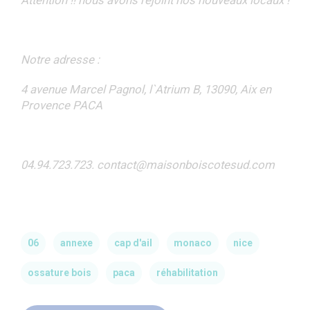
Attention !! nous avons rejoint nos nouveaux locaux !
Notre adresse :
4 avenue Marcel Pagnol, l`Atrium B, 13090, Aix en
Provence PACA
04.94.723.723. contact@maisonboiscotesud.com
06
annexe
cap d'ail
monaco
nice
ossature bois
paca
réhabilitation