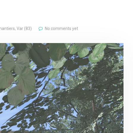
hantiers
,
Var (83)
No comments yet