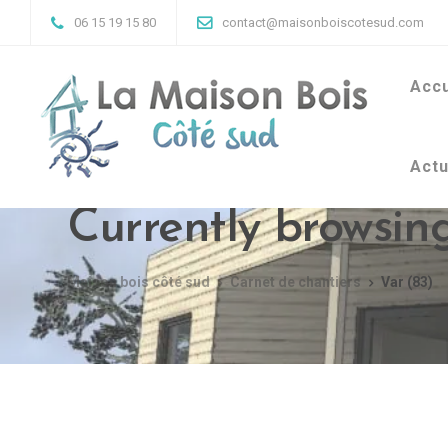
06 15 19 15 80
contact@maisonboiscotesud.com
Accu
Actu
Currently browsing
Maison bois côté sud
Carnet de chantiers
Var (83)