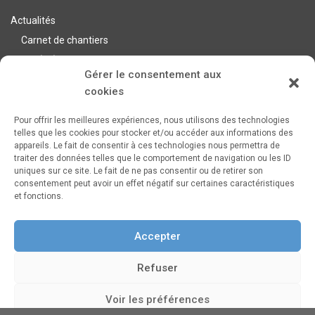
Actualités
Carnet de chantiers
Var (83)
Gérer le consentement aux
Alpes Maritimes (06)
cookies
Bouches du Rhône (13)
Pour offrir les meilleures expériences, nous utilisons des technologies
telles que les cookies pour stocker et/ou accéder aux informations des
Nos réalisations
appareils. Le fait de consentir à ces technologies nous permettra de
traiter des données telles que le comportement de navigation ou les ID
Extérieurs
uniques sur ce site. Le fait de ne pas consentir ou de retirer son
Intérieurs
consentement peut avoir un effet négatif sur certaines caractéristiques
et fonctions.
Lexique
Mentions légales
Accepter
Politique de cookies (UE)
Refuser
Voir les préférences
Maison Bois Côté Sud, 400 Chem. de l'Aubère, 13100 Aix-en-