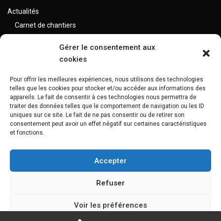
Actualités
Carnet de chantiers
Var (83)
Gérer le consentement aux
Alpes Maritimes (06)
cookies
Bouches du Rhône (13)
Pour offrir les meilleures expériences, nous utilisons des technologies
telles que les cookies pour stocker et/ou accéder aux informations des
Nos réalisations
appareils. Le fait de consentir à ces technologies nous permettra de
traiter des données telles que le comportement de navigation ou les ID
Extérieurs
uniques sur ce site. Le fait de ne pas consentir ou de retirer son
consentement peut avoir un effet négatif sur certaines caractéristiques
Intérieurs
et fonctions.
Lexique
Mentions légales
Accepter
Politique de cookies (UE)
Refuser
Voir les préférences
Maison Bois Côté Sud, 400 Chem. de l'Aubère, 13100 Aix-en-